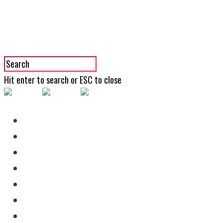
Hit enter to search or ESC to close
Conócenos
Encuentra un corrector
Afíliate
Asiste
Fórmate
Alianzas
Contacto