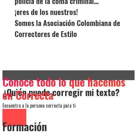
policía de la coma criminal…
¡eres de los nuestros!
Somos la Asociación Colombiana de
Correctores de Estilo
Conoce todo lo que hacemos
¿Quién puede corregir mi texto?
en Correcta
Encuentra a la persona correcta para ti
Buscar
Formación